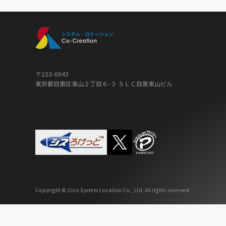
〒153-0043
東京都目黒区東山２丁目６-３ ＳＬＣ目黒東山ビル
Copyright © 2016 System Location Co., Ltd. All rights reserved.